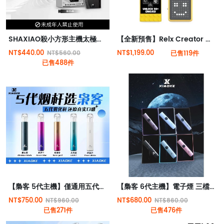
SHAXIAO殺小方形主機太極主機方形霧化桿
【全新預售】Relx Creator 積木系列 18000puffs 烟桿
NT$440.00
NT$1,199.00
NT$560.00
已售119件
已售488件
【梟客 5代主機】僅通用五代煙彈 | 台灣現貨
【梟客 6代主機】電子煙 三檔可調節 | 可通用五代六代煙彈 | 智能兒童鎖 | 台灣現貨
NT$750.00
NT$680.00
NT$960.00
NT$860.00
已售271件
已售476件