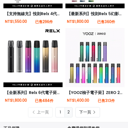
【支持無線充】悅刻Relx 4代無限霧化電子煙
【最新系列】悅刻Relx 5幻影霧化電子煙單桿 潮汐電量顯示
NT$1,550.00
NT$1,800.00
已售296件
已售360件
【全新系列】Relx 6代電子菸宙斯 悅刻Infinity Pro 2六代煙機(可調大/小煙量) 支持Relx 4/5代煙彈通用 (下訂秒發貨)
【YOOZ柚子電子菸】ZERO 2代霧化器桿主機 多種顏色 大量現貨
NT$1,800.00
NT$1,400.00
已售484件
已售313件
上一頁
2
下一頁