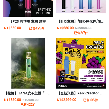
SP2S 思博瑞 主機 煙桿
【叮啞主機】/叮啞霧化桿/電子煙主機/台灣現貨
NT$650.00
NT$680.00
已售425件
NT$860.00
已售217件
【拉娜】 LANA皮革主機「一代通用」
【全新預售】Relx Creator 積木系列 18000puffs 入門套件
NT$830.00
NT$2,999.00
NT$980.00
已售105件
已售433件