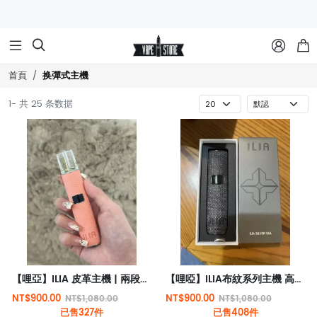



换彈式主機
首頁
1- 共 25 条数据
【哩亞】ILIA 皮革主機 | 兩段式調節 | 通用RELX、SP2、LANA、Candy等一代煙彈
【哩啞】ILIA布紋系列主機 高檔色系 通用sp2/lana等一代煙彈
NT$900.00
NT$900.00
NT$1,080.00
NT$1,080.00
已售327件
已售408件