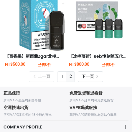
【百香果】新西蘭Zgar北極熊煙彈（適配RELX 5代4代煙桿）
【冰檸薄荷】Relx悅刻第五代幻影霧化煙彈 涼檸檬
NT$500.00
NT$800.00
已售0件
已售0件
上一頁
2
下一頁
正品保證
免費退貨和退换貨
所有VAPE產品均來自專櫃
所有VAPE訂單均可免费退换货
空運快速出貨
VAPE竭誠服務
所有VAPE訂單將於48小時内寄出
我們VAPE随時随地為您贴心服務
COMPANY PROFILE