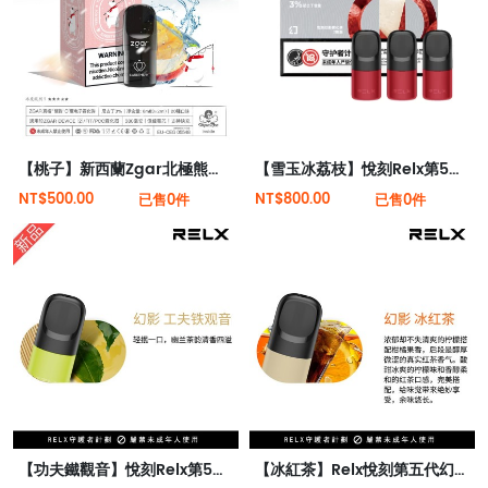
【桃子】新西蘭Zgar北極熊煙彈（適配RELX 5代4代煙桿）
【雪玉冰荔枝】悅刻Relx第5代幻影霧化煙彈 口有餘香
NT$500.00
NT$800.00
已售0件
已售0件
【功夫鐵觀音】悅刻Relx第5代幻影霧化煙彈 幽蘭茶韻
【冰紅茶】Relx悅刻第五代幻影霧化煙彈 濃郁茶香味