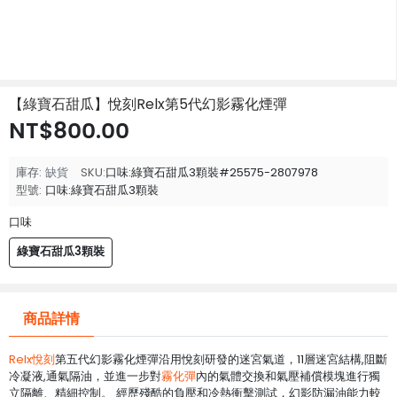
【綠寶石甜瓜】悅刻Relx第5代幻影霧化煙彈
NT$800.00
庫存:
缺貨
SKU:
口味:綠寶石甜瓜3顆裝#25575-2807978
型號:
口味:綠寶石甜瓜3顆裝
口味
綠寶石甜瓜3顆裝
商品詳情
Relx悅刻
第五代幻影霧化煙彈沿用悅刻研發的迷宮氣道，11層迷宮結構,阻斷
冷凝液,通氣隔油，並進一步對
霧化彈
內的氣體交換和氣壓補償模塊進行獨
立隔離、精細控制。 經歷殘酷的負壓和冷熱衝擊測試，幻影防漏油能力較