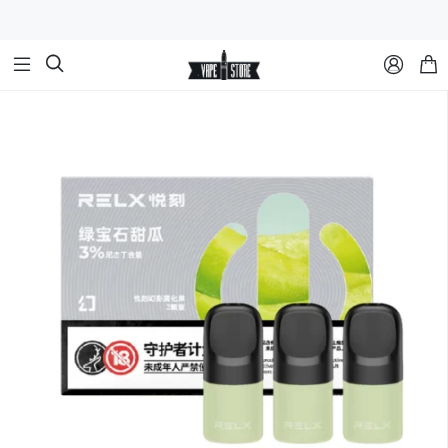


