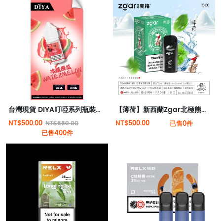
台灣現貨 DIYA叮啞系列瓶裝煙油30ML/小煙主機專用
【薄荷】新西蘭Zgar北極熊煙彈（適配RELX 5代4代煙桿）
NT$500.00
NT$500.00
NT$680.00
已售0件
已售400件