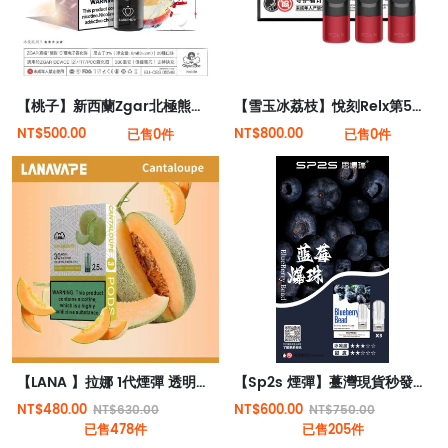
【桃子】新西蘭Zgar北極熊煙彈（適配RELX 5代4代煙桿）
【雪玉冰荔枝】悅刻Relx第5代幻影霧化煙彈 口有餘香
NT$500.00
NT$800.00
已售0件
已售0件
【LANA 】拉娜 1代煙彈 透明煙彈 | RELX 1代電子煙機通用 | 極度薄荷感
【Sp2s 煙彈】薹灣現貨秒發貨（三顆裝） | 兼容Relx、sp2s、Candy等一代主機
NT$480.00
NT$600.00
NT$630.00
NT$750.00
已售478件
已售205件