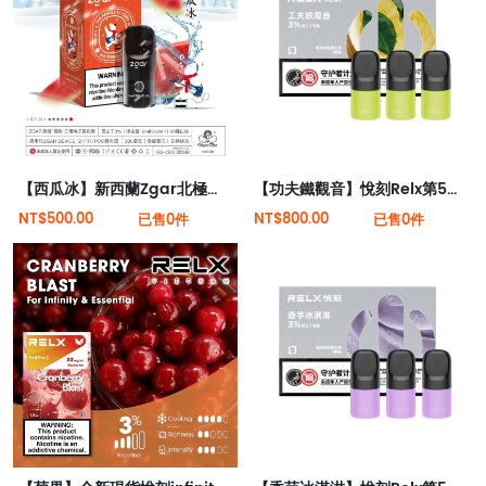
【西瓜冰】新西蘭Zgar北極熊煙彈（適配RELX 5代4代煙桿）
【功夫鐵觀音】悅刻Relx第5代幻影霧化煙彈 幽蘭茶韻
NT$500.00
NT$800.00
已售0件
已售0件