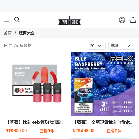



煙彈大全
首頁
1- 共 75 条数据
【草莓】悅刻Relx第5代幻影霧化煙彈
【藍莓】 全新現貨悅刻infinity 2六代煙彈(煙彈x1)(通用Relx 4, 5代主機)
NT$800.00
NT$499.00
已售0件
已售0件