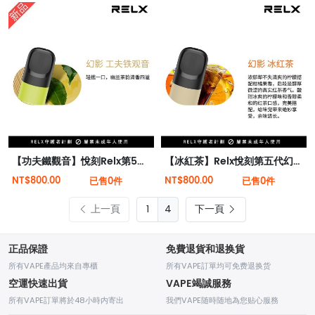
【功夫鐵觀音】悅刻Relx第5代幻影霧化煙彈 幽蘭茶韻
【冰紅茶】Relx悅刻第五代幻影霧化煙彈 濃郁茶香味
NT$800.00
NT$800.00
已售0件
已售0件
上一頁
4
下一頁
正品保證
免費退貨和退换貨
所有VAPE產品均來自專櫃
所有VAPE訂單均可免费退换货
空運快速出貨
VAPE竭誠服務
所有VAPE訂單將於48小時内寄出
我們VAPE随時随地為您贴心服務