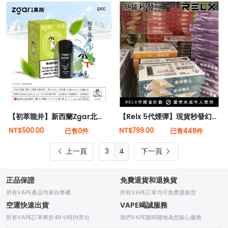
【初萃龍井】新西蘭Zgar北極熊煙彈（適配RELX 5代4代煙桿）
【Relx 5代煙彈】現貨秒發幻影霧化 26種口味 適用4/5/6代悅刻主機 3顆裝
NT$500.00
NT$799.00
已售0件
已售448件
上一頁
4
下一頁
正品保證
免費退貨和退换貨
所有VAPE產品均來自專櫃
所有VAPE訂單均可免费退换货
空運快速出貨
VAPE竭誠服務
所有VAPE訂單將於48小時内寄出
我們VAPE随時随地為您贴心服務