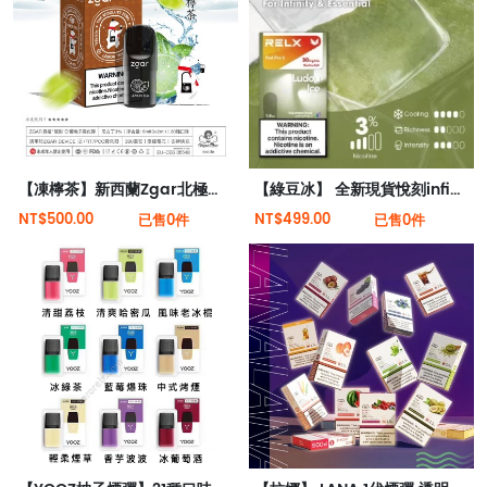
【凍檸茶】新西蘭Zgar北極熊煙彈（適配RELX 5代4代煙桿）
【綠豆冰】 全新現貨悅刻infinity 2六代煙彈(煙彈x1)(通用Relx 4, 5代主機)
NT$500.00
NT$499.00
已售0件
已售0件