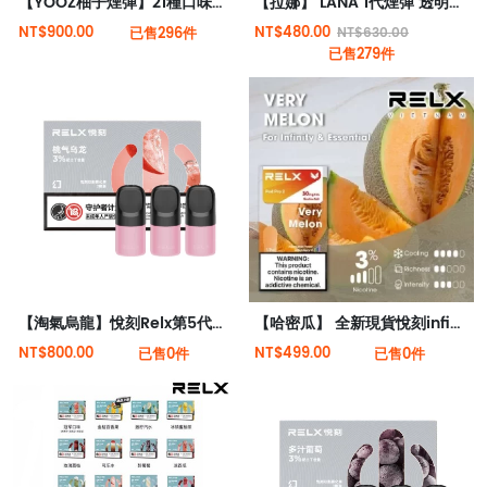
【YOOZ柚子煙彈】21種口味可選 4顆裝 現貨秒發
【拉娜】 LANA 1代煙彈 透明煙彈 | RELX 1代電子煙機通用 | 極度薄荷感
NT$900.00
NT$480.00
已售296件
NT$630.00
已售279件
【淘氣烏龍】悅刻Relx第5代幻影霧化煙彈 蜜桃茶味
【哈密瓜】 全新現貨悅刻infinity 2六代煙彈(煙彈x1)(通用Relx 4, 5代主機)
NT$800.00
NT$499.00
已售0件
已售0件