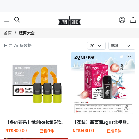



煙彈大全
首頁
1- 共 75 条数据
【多肉芒果】悅刻Relx第5代幻影霧化煙彈
【荔枝】新西蘭Zgar北極熊煙彈（適配RELX 5代4代煙桿）
NT$800.00
NT$500.00
已售0件
已售0件