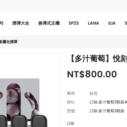
系列
煙彈大全
换彈式主機
SP2S
LANA
ILIA
幻影霧化煙彈
【多汁葡萄】悅刻
NT$800.00
庫存:
缺貨
SKU:
口味:多汁葡萄3顆裝#1
型號:
口味:多汁葡萄3顆裝
口味