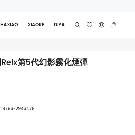
SHAXIAO
XIAOKE
DIYA




Relx第5代幻影霧化煙彈
8796-2943478