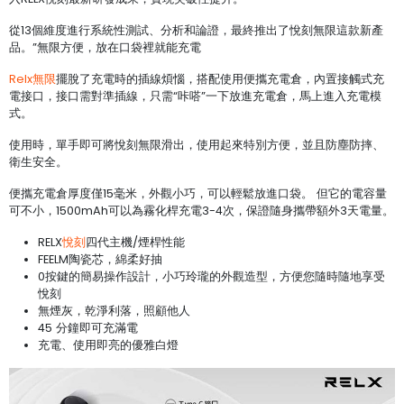
從13個維度進行系統性測試、分析和論證，最終推出了悅刻無限這款新產
品。”無限方便，放在口袋裡就能充電
Relx無限
擺脫了充電時的插線煩惱，搭配使用便攜充電倉，內置接觸式充
電接口，接口需對準插線，只需“咔嗒”一下放進充電倉，馬上進入充電模
式。
使用時，單手即可將悅刻無限滑出，使用起來特別方便，並且防塵防摔、
衛生安全。
便攜充電倉厚度僅15毫米，外觀小巧，可以輕鬆放進口袋。 但它的電容量
可不小，1500mAh可以為霧化桿充電3-4次，保證隨身攜帶額外3天電量。
RELX
悅刻
四代主機/煙桿性能
FEELM陶瓷芯，綿柔好抽
0按鍵的簡易操作設計，小巧玲瓏的外觀造型，方便您隨時隨地享受
悅刻
無煙灰，乾淨利落，照顧他人
45 分鐘即可充滿電
充電、使用即亮的優雅白燈