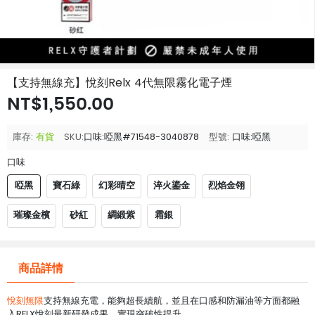
【支持無線充】悅刻Relx 4代無限霧化電子煙
NT$1,550.00
庫存:
有貨
SKU:
口味:啞黑#71548-3040878
型號:
口味:啞黑
口味
啞黑
寶石綠
幻彩晴空
淬火鎏金
烈焰金翎
璀璨金檳
砂紅
綢緞紫
霜銀
商品詳情
悅刻無限
支持無線充電，能夠超長續航，並且在口感和防漏油等方面都融
入RELX悅刻最新研發成果，實現突破性提升。