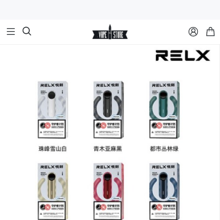


