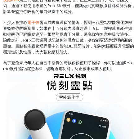
術，通過下載使用專屬的Relx Me軟件，能夠做到實時數據智能檢測分析，
計算並監控你吸食的每口煙當中的成分。
不少人會擔心
電子煙
會造成吸食過多的情況，悅刻三代靈點智能霧化煙桿
會監察你的吸食量，如果在十五分鐘內吸食超過十五口，煙桿就會產生振
動提醒你已經吸食達至一根煙的尼古丁分量，避免你在無意中吸食過多。
除此之外，Relx三代還可以記錄你的吸食口數，令你能更清楚煙彈的剩餘
壽命。靈點智能霧化煙桿當中的智能BLE藍牙芯片，能夠大幅度提升電源的
穩定性以及性能，大大強化續航能力。
為了避免未成年人在自己不察覺的時候偷偷使用了煙桿，你可以通過Relx
me軟件遙距鎖定煙桿，切断通電功能，防止被未成年人使用。