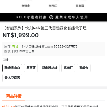
【智能系列】悅刻Relx第三代靈點霧化智能電子煙
NT$1,999.00
庫存:
有貨
SKU:
口味:珠峰雪山白#90922-3277578
型號:
口味:珠峰雪山白
口味
珠峰雪山白
皇室藍
都市叢林綠
電光紅
電鍍金
青木亞麻黑
商品詳情
悅刻Relx
第三代靈點智能霧化電子煙套裝，正正就是應用了電子智能技