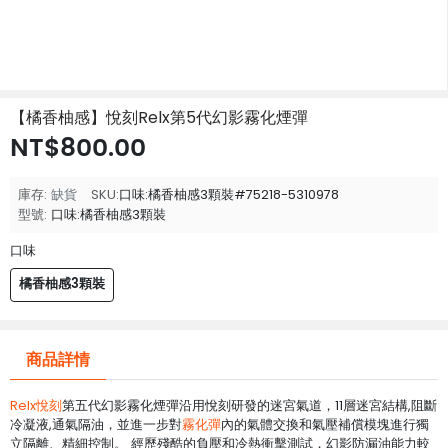
【橘香柚感】悅刻Relx第5代幻影霧化煙彈
NT$800.00
庫存:
缺貨
SKU:
口味:橘香柚感3顆裝#75218-5310978
型號:
口味:橘香柚感3顆裝
口味
橘香柚感3顆裝
商品詳情
Relx悅刻
第五代幻影霧化煙彈沿用悅刻研發的迷宮氣道，11層迷宮結構,阻斷
冷凝液,通氣隔油，並進一步對
霧化彈
內的氣體交換和氣壓補償模塊進行獨
立隔離、精細控制。 經歷殘酷的負壓和冷熱衝擊測試，幻影防漏油能力較