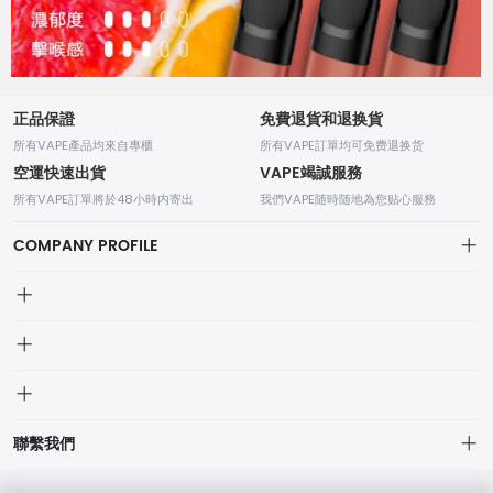
正品保證
免費退貨和退换貨
所有VAPE產品均來自專櫃
所有VAPE訂單均可免费退换货
空運快速出貨
VAPE竭誠服務
所有VAPE訂單將於48小時内寄出
我們VAPE随時随地為您贴心服務
COMPANY PROFILE
我的訂單
個人中心
我的訂單
品牌列表
聯繫我們
我的收藏
個人中心
聯絡方式：7x24小時
品牌列表