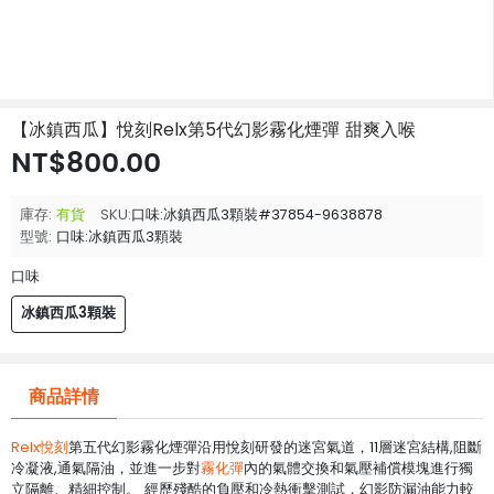
【冰鎮西瓜】悅刻Relx第5代幻影霧化煙彈 甜爽入喉
NT$800.00
庫存:
有貨
SKU:
口味:冰鎮西瓜3顆裝#37854-9638878
型號:
口味:冰鎮西瓜3顆裝
口味
冰鎮西瓜3顆裝
商品詳情
Relx悅刻
第五代幻影霧化煙彈沿用悅刻研發的迷宮氣道，11層迷宮結構,阻斷
冷凝液,通氣隔油，並進一步對
霧化彈
內的氣體交換和氣壓補償模塊進行獨
立隔離、精細控制。 經歷殘酷的負壓和冷熱衝擊測試，幻影防漏油能力較