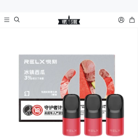


