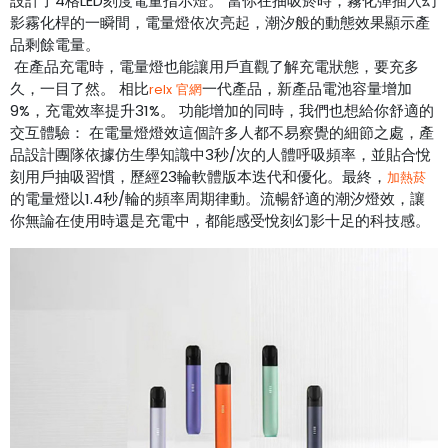
設計了4格LED刻度電量指示燈。 當你在抽吸菸時，霧化彈插入幻
影霧化桿的一瞬間，電量燈依次亮起，潮汐般的動態效果顯示產
品剩餘電量。
在產品充電時，電量燈也能讓用戶直觀了解充電狀態，要充多
久，一目了然。 相比
一代產品，新產品電池容量增加
relx 官網
9%，充電效率提升31%。 功能增加的同時，我們也想給你舒適的
交互體驗： 在電量燈燈效這個許多人都不易察覺的細節之處，產
品設計團隊依據仿生學知識中3秒/次的人體呼吸頻率，並貼合悅
刻用戶抽吸習慣，歷經23輪軟體版本迭代和優化。最終，
加熱菸
的電量燈以1.4秒/輪的頻率周期律動。流暢舒適的潮汐燈效，讓
你無論在使用時還是充電中，都能感受悅刻幻影十足的科技感。