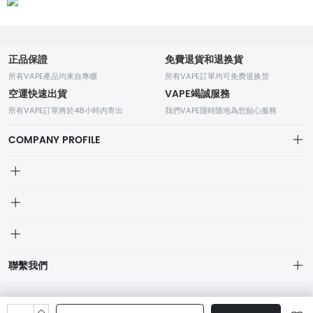
正品保證
免費退貨和退换貨
所有VAPE產品均來自專櫃
所有VAPE訂單均可免费退换货
空運快速出貨
VAPE竭誠服務
所有VAPE訂單將於48小時内寄出
我們VAPE随時随地為您贴心服務
COMPANY PROFILE
我的訂單
個人中心
我的訂單
品牌列表
聯繫我們
我的收藏
個人中心
聯絡方式：7x24小時
品牌列表