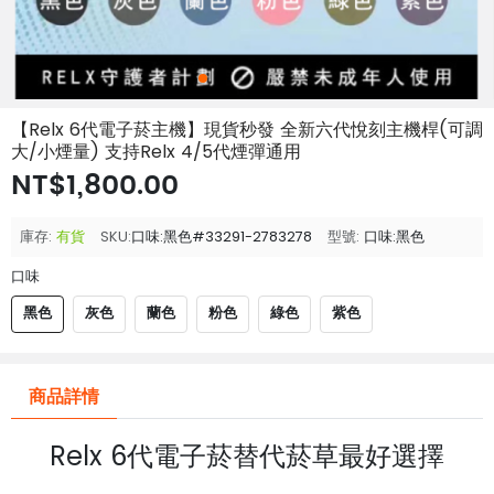
【Relx 6代電子菸主機】現貨秒發 全新六代悅刻主機桿(可調
大/小煙量) 支持Relx 4/5代煙彈通用
NT$1,800.00
庫存:
有貨
SKU:
口味:黑色#33291-2783278
型號:
口味:黑色
口味
黑色
灰色
蘭色
粉色
綠色
紫色
商品詳情
Relx 6代電子菸
替代
菸
草最好選擇