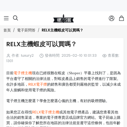



RELX主機蝦皮可以買嗎？
首頁
電子菸問答
RELX主機蝦皮可以買嗎？
作者: luxury2
發佈時間: 2025-02-10 10:01:33
查看數:
1301
目前
電子煙主機
現在已經很難在蝦皮（Shopee）平臺上找到了
，是因為
平台遵守了相關的法律法規，
對蝦皮產品上銷售的電子煙進行了限製。
RELX電子煙
在許多地區，
的銷售和廣告都受到嚴格的監管，以減少未成
年人接觸和使用電子煙的風險。
電子煙主機怎麼選？學會怎麼選心儀的主機，有好的吸煙體驗。
RELX電子煙
如果您正在尋找
主機
或其他電子煙產品，建議您查看其他
合法的銷售渠道，專業的電子煙專賣店或品牌官方網站。電子菸線上購
買，請你確保你了解您所在地區的法律法規並遵守這些條例，包括年齡