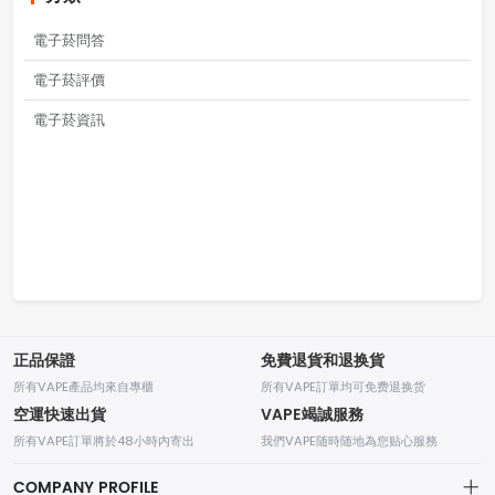
電子菸問答
電子菸評價
電子菸資訊
正品保證
免費退貨和退换貨
所有VAPE產品均來自專櫃
所有VAPE訂單均可免费退换货
空運快速出貨
VAPE竭誠服務
所有VAPE訂單將於48小時内寄出
我們VAPE随時随地為您贴心服務
COMPANY PROFILE