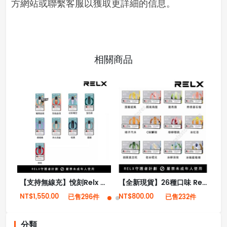
方網站或聯繫客服以獲取更詳細的信息。
相關商品
【支持無線充】悅刻Relx 4代無限霧化電子煙
【全新現貨】26種口味 Relx悅刻第5代幻影霧化煙彈
NT$1,550.00
NT$800.00
NT
已售296件
已售232件
分類