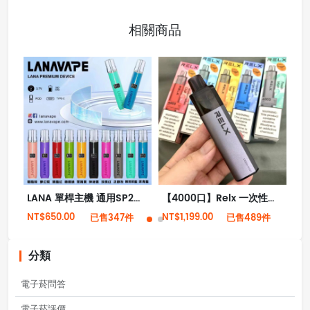
相關商品
LANA 單桿主機 通用SP2、RELX一代 皮革主機 電子煙主機
【4000口】Relx 一次性拋棄式電子菸 全新現貨
NT$650.00
NT$1,199.00
NT
已售347件
已售489件
分類
電子菸問答
電子菸評價