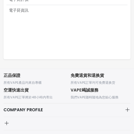
電子菸資訊
正品保證
免費退貨和退换貨
所有VAPE產品均來自專櫃
所有VAPE訂單均可免费退换货
空運快速出貨
VAPE竭誠服務
所有VAPE訂單將於48小時内寄出
我們VAPE随時随地為您贴心服務
COMPANY PROFILE
我的訂單