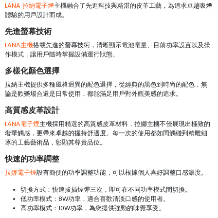
LANA 拉納電子煙
主機融合了先進科技與精湛的皮革工藝，為追求卓越吸煙
體驗的用戶設計而成。
先進螢幕技術
LANA主機
搭載先進的螢幕技術，清晰顯示電池電量、目前功率設置以及操
作模式，讓用戶隨時掌握設備運行狀態。
多樣化顏色選擇
拉納主機提供多種風格迥異的配色選擇，從經典的黑色到時尚的配色，無
論是歡樂場合還是日常使用，都能滿足用戶對外觀美感的追求。
高質感皮革設計
LANA電子煙
主機採用精選的高質感皮革材料，拉娜主機不僅展現出極致的
奢華觸感，更帶來卓越的握持舒適度。每一次的使用都如同觸碰到精雕細
琢的工藝藝術品，彰顯其尊貴品位。
快速的功率調整
拉娜電子煙
設有簡便的功率調整功能，可以根據個人喜好調整口感濃度。
切換方式：快速拔插煙彈三次，即可在不同功率模式間切換。
低功率模式：8W功率，適合喜歡清淡口感的使用者。
高功率模式：10W功率，為您提供強勁的味覺享受。