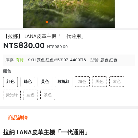
【拉娜】 LANA皮革主機「一代通用」
NT$830.00
NT$980.00
庫存:
有貨
SKU:
颜色:紅色#53197-4409178
型號:
颜色:紅色
颜色
紅色
綠色
黃色
玫瑰紅
粉色
黑色
灰色
熒光綠
藍色
紫色
商品詳情
拉納 LANA皮革主機「一代通用」