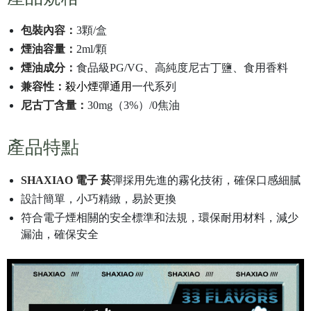
包裝內容：
3顆/盒
煙油容量：
2ml/顆
煙油成分：
食品級PG/VG、高純度尼古丁鹽、食用香料
兼容性：
殺小煙彈通用
一代系列
尼古丁含量：
30mg（3%）/0焦油
產品特點
SHAXIAO 電子 菸
彈採用先進的霧化技術，確保口感細膩
設計簡單，小巧精緻，易於更換
符合電子煙相關的安全標準和法規，環保耐用材料，減少
漏油，確保安全