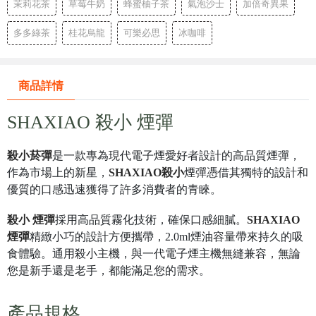
茉莉花茶
草莓牛奶
蜂蜜柚子茶
氣泡沙士
加倍奇異果
多多綠茶
桂花烏龍
可樂必思
冰咖啡
商品詳情
SHAXIAO 殺小 煙彈
殺小菸彈
是一款專為現代電子煙愛好者設計的高品質煙彈，
作為市場上的新星，
SHAXIAO殺小
煙彈憑借其獨特的設計和
優質的口感迅速獲得了許多消費者的青睞。
殺小 煙彈
採用高品質霧化技術，確保口感細膩。
SHAXIAO
煙彈
精緻小巧的設計方便攜帶，2.0ml煙油容量帶來持久的吸
食體驗。通用
殺小主機
，與一代電子煙主機無縫兼容，無論
您是新手還是老手，都能滿足您的需求。
產品規格