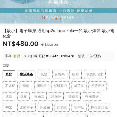
【殺小】電子煙彈 通用sp2s lana relx一代 殺小煙彈 殺小霧
化倉
NT$480.00
NT$560.00
庫存:
有貨
SKU:
口味:豆奶#35412-3203478
型號:
口味:豆奶
口味
豆奶
生活綠茶
芭樂
百香果
藍莓
快樂肥宅水
老冰棍
葡萄
鐵觀音
蜜桃歡心
薄荷葉
強勢煙草
西瓜
荔枝
青蘋果
超級冰
寶礦力
檸檬海鹽
芒果
冰搖橙子
冰紅茶
紅酒冰
哈密瓜
檸檬冰旋風