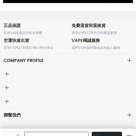
正品保證
免費退貨和退换貨
所有VAPE產品均來自專櫃
所有VAPE訂單均可免费退换货
空運快速出貨
VAPE竭誠服務
所有VAPE訂單將於48小時内寄出
我們VAPE随時随地為您贴心服務
COMPANY PROFILE
我的訂單
個人中心
我的訂單
品牌列表
聯繫我們
我的收藏
個人中心
聯絡方式：7x24小時
品牌列表
Line: VAPEC