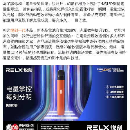
為了讓你和「電量未知焦慮」說拜拜，幻影在機身上設計了4格LED刻度電
量指示燈。 當你在抽吸，或將霧化彈插入幻影霧化桿的一瞬間，電量燈依
次亮起，潮汐般的動態效果顯示產品剩餘電量。 在產品充電時，電量燈也
能讓用戶直觀了解充電狀態，要充多久，一目了然。
相比
悅刻一代
產品，新產品電池容量增加9%，充電效率提升31%。 功能增
加的同時，我們也想給你舒適的交互體驗： 在電量燈燈效這個許多人都不
易察覺的細節之處，產品設計團隊依據仿生學知識中3秒/次的人體呼吸頻
率，並貼合悅刻用戶抽吸習慣，歷經23輪軟體版本迭代和優化。最終，電
量燈以1.4秒/輪的頻率周期律動。流暢舒適的潮汐燈效，讓你無論在使用時
還是充電中，都能感受悅刻幻影十足的科技感。