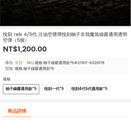
悅刻 relx 4/5代 注油空煙彈悅刻柚子非我魔笛綠蘿通用透明
空彈（5個）
NT$1,200.00
庫存:
有貨
SKU:
规格:柚子綠蘿通用款*5#27617-6326178
型號:
规格:柚子綠蘿通用款*5
规格
柚子綠蘿通用款*5
悅刻一代*5
悅刻4代5代通用款*5
商品詳情