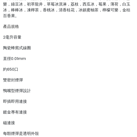
樂，綠豆冰，初萃龍井，草莓冰淇淋，荔枝，西瓜冰，莓果，薄荷，白玉
冰，棒棒冰，凍檸茶，香桃冰，清香桂花，冰鎮蜜柚茶，檸檬可樂，金桔
百香果。
產品規格
2毫升容量
陶瓷蜂窩式線圈
直徑0.01mm
約650口
雙密封煙彈
鴨嘴型煙彈設計
即插即用連接
鍍金專有連接
磁連接
每顆煙彈是透明外殼