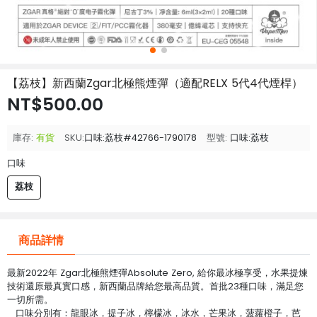
【荔枝】新西蘭Zgar北極熊煙彈（適配RELX 5代4代煙桿）
NT$500.00
庫存:
有貨
SKU:
口味:荔枝#42766-1790178
型號:
口味:荔枝
口味
荔枝
商品詳情
最新2022年 Zgar北極熊煙彈Absolute Zero, 給你最冰極享受，水果提煉
技術還原最真實口感，新西蘭品牌給您最高品質。首批23種口味，滿足您
一切所需。
口味分別有：龍眼冰，提子冰，檸檬冰，冰水，芒果冰，菠蘿橙子，芭