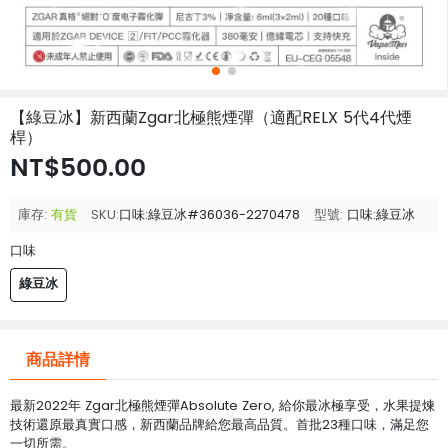
【綠豆冰】新西蘭Zgar北極熊煙彈（適配RELX 5代4代煙
桿）
NT$500.00
庫存:
有貨
SKU:
口味:綠豆冰#36036-2270478
型號:
口味:綠豆冰
口味
綠豆冰
商品詳情
最新2022年 Zgar北極熊煙彈Absolute Zero, 給你最冰極享受，水果提煉
技術還原最真實口感，新西蘭品牌給您最高品質。首批23種口味，滿足您
一切所需。