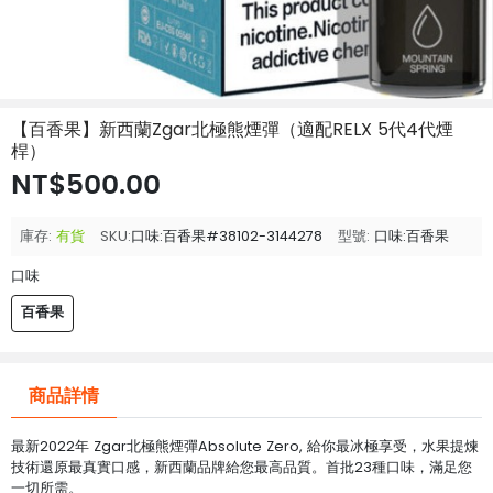
【百香果】新西蘭Zgar北極熊煙彈（適配RELX 5代4代煙
桿）
NT$500.00
庫存:
有貨
SKU:
口味:百香果#38102-3144278
型號:
口味:百香果
口味
百香果
商品詳情
最新2022年 Zgar北極熊煙彈Absolute Zero, 給你最冰極享受，水果提煉
技術還原最真實口感，新西蘭品牌給您最高品質。首批23種口味，滿足您
一切所需。