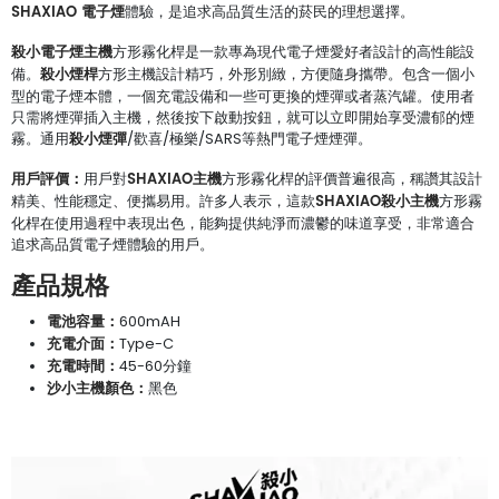
SHAXIAO 電子煙
體驗，是追求高品質生活的菸民的理想選擇。
殺小電子煙主機
方形霧化桿是一款專為現代電子煙愛好者設計的高性能設
殺小煙桿
備。
方形主機設計精巧，外形別緻，方便隨身攜帶。包含一個小
型的電子煙本體，一個充電設備和一些可更換的煙彈或者蒸汽罐。使用者
只需將煙彈插入主機，然後按下啟動按鈕，就可以立即開始享受濃郁的煙
殺小煙彈
霧。通用
/歡喜/極樂/SARS等熱門電子煙煙彈。
用戶評價：
SHAXIAO主機
用戶對
方形霧化桿的評價普遍很高，稱讚其設計
SHAXIAO殺小主機
精美、性能穩定、便攜易用。許多人表示，這款
方形霧
化桿在使用過程中表現出色，能夠提供純淨而濃鬱的味道享受，非常適合
追求高品質電子煙體驗的用戶。
產品規格
電池容量：
600mAH
充電介面：
Type-C
充電時間：
45-60分鐘
沙小主機顏色：
黑色