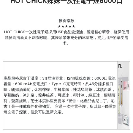
HOT CHICK辣妹一次性電子煙6000口
推薦指數
★★★★★
HOT CHICK一次性電子煙採用USP食品級煙油，經過精心研發，確保使用
體驗既清新又不刺激喉嚨。其煙油帶來充分的冰涼感，滿足用戶的享受需
求。
產品規格尼古丁濃度：3%煙油容量：12ml吸吮次數：6000口電池
容量：600 mAh充電接口：Type-C充電時間：約45分鐘多種口
味：朗姆酒葡萄，金桔檸檬，生椰拿鐵，桂花烏龍茶，冰鎮西瓜，
草莓酸奶，冰川泉，龍井綠茶，可樂冰，椰汁冰，綠豆冰，醒腦薄
荷，菠蘿旋風，芝士冰淇淋重要提示 *警告：此產品含尼古丁。尼
古丁是一種成癮性化學物質。 它是一次性電子煙，所以您不能重新
填充電子煙液，但您可以重新充電。