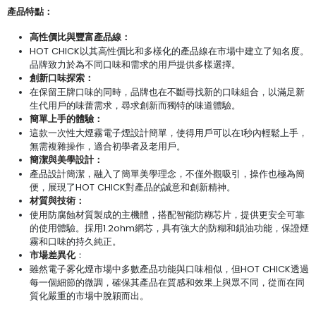
產品特點：
高性價比與豐富產品線：
HOT CHICK以其高性價比和多樣化的產品線在市場中建立了知名度。
品牌致力於為不同口味和需求的用戶提供多樣選擇。
創新口味探索：
在保留王牌口味的同時，品牌也在不斷尋找新的口味組合，以滿足新
生代用戶的味蕾需求，尋求創新而獨特的味道體驗。
簡單上手的體驗：
這款一次性大煙霧電子煙設計簡單，使得用戶可以在1秒內輕鬆上手，
無需複雜操作，適合初學者及老用戶。
簡潔與美學設計：
產品設計簡潔，融入了簡單美學理念，不僅外觀吸引，操作也極為簡
便，展現了HOT CHICK對產品的誠意和創新精神。
材質與技術：
使用防腐蝕材質製成的主機體，搭配智能防糊芯片，提供更安全可靠
的使用體驗。採用1.2ohm網芯，具有強大的防糊和鎖油功能，保證煙
霧和口味的持久純正。
市場差異化
：
雖然電子雾化煙市場中多數產品功能與口味相似，但HOT CHICK透過
每一個細節的微調，確保其產品在質感和效果上與眾不同，從而在同
質化嚴重的市場中脫穎而出。