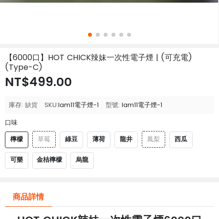
【6000口】HOT CHICK辣妹一次性電子煙 | (可充電)
(Type-C)
NT$499.00
庫存:
缺貨
SKU:
lam11電子煙-1
型號:
lam11電子煙-1
口味
檸檬
綠豆
薄荷
龍井
西瓜
草莓
鳳梨
可樂
金桔檸檬
烏龍
商品詳情